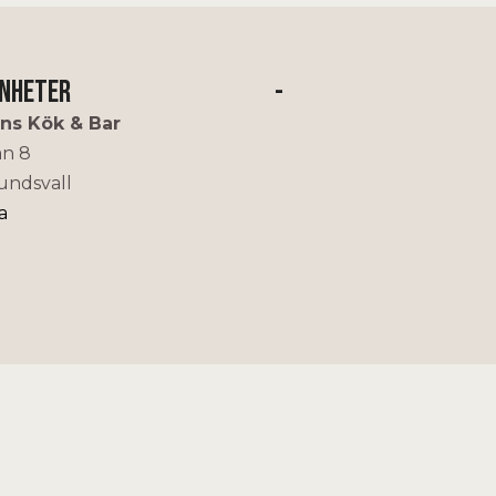
enheter
-
ns Kök & Bar
an 8
undsvall
a