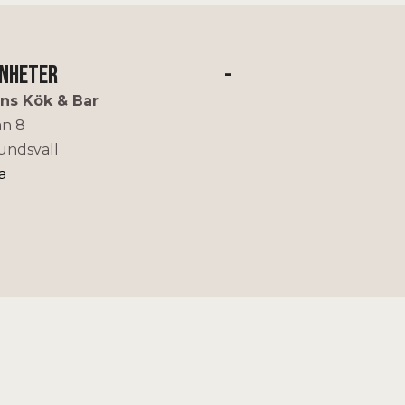
enheter
-
ns Kök & Bar
an 8
undsvall
a